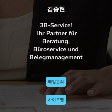
김종현
3B-Service!
Ihr Partner für
Beratung,
Büroservice und
Belegmanagement
매일문의
사이트맵