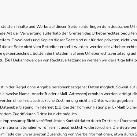
rstellten Inhalte und Werke auf diesen Seiten unterliegen dem deutschen Urhe
ede Art der Verwertung außerhalb der Grenzen des Urheberrechtes bedürfen 
ellers. Downloads und Kopien dieser Seite sind nur für den privaten, nicht k
uf dieser Seite nicht vom Betreiber erstellt wurden, werden die Urheberrechte
che gekennzeichnet. Sollten Sie trotzdem auf eine Urheberrechtsverletzung a
s. Bei
Bekanntwerden von Rechtsverletzungen werden wir derartige Inhalt
ist in der Regel ohne Angabe personenbezogener Daten möglich. Soweit auf 
elsweise Name, Anschrift oder eMail-Adressen) erhoben werden, erfolgt dies
n werden ohne Ihre ausdrückliche Zustimmung nicht an Dritte weitergegeben.
 Datenübertragung im Internet (z.B. bei der Kommunikation per E-Mail) Siche
r dem Zugriff durch Dritte ist nicht möglich.
Impressumspflicht veröffentlichten Kontaktdaten durch Dritte zur Übersend
rmationsmaterialien wird hiermit ausdrücklich widersprochen. Die Betreiber 
te im Falle der unverlangten Zusendung von Werbeinformationen, etwa durch 