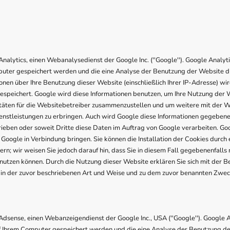
alytics, einen Webanalysedienst der Google Inc. (''Google''). Google Analyti
puter gespeichert werden und die eine Analyse der Benutzung der Website du
nen über Ihre Benutzung dieser Website (einschließlich Ihrer IP-Adresse) wir
espeichert. Google wird diese Informationen benutzen, um Ihre Nutzung der
itäten für die Websitebetreiber zusammenzustellen und um weitere mit der 
nstleistungen zu erbringen. Auch wird Google diese Informationen gegebenen
rieben oder soweit Dritte diese Daten im Auftrag von Google verarbeiten. Goog
Google in Verbindung bringen. Sie können die Installation der Cookies durch
rn; wir weisen Sie jedoch darauf hin, dass Sie in diesem Fall gegebenenfalls 
 nutzen können. Durch die Nutzung dieser Website erklären Sie sich mit der B
in der zuvor beschriebenen Art und Weise und zu dem zuvor benannten Zwec
dsense, einen Webanzeigendienst der Google Inc., USA (''Google''). Google
 auf Ihrem Computer gespeichert werden und die eine Analyse der Benutzung de