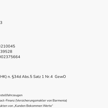
43
3210045
 39528
0002375664
IHK) n. §34d Abs.5 Satz 1 Nr.4 GewO
estellfahrzeugen
pact-Finanz (Versicherungsmakler von Barmenia)
dukten von „Kunden Bekommen Werte“