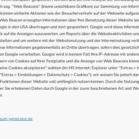
sog. ''Web Beacons'' (kleine unsichtbare Grafiken) zur Sammlung von Inform
önnen einfache Aktionen wie der Besucherverkehr auf der Webseite aufgez
Web Beacon erzeugten Informationen über Ihre Benutzung dieser Website (eins
gle in den USA übertragen und dort gespeichert. Google wird diese Informat
k auf die Anzeigen auszuwerten, um Reports über die Websiteaktivitäten und
ellen und um weitere mit der Websitenutzung und der Internetnutzung ver
ese Informationen gegebenenfalls an Dritte übertragen, sofern dies gesetzlic
von Google verarbeiten. Google wird in keinem Fall Ihre IP-Adresse mit ander
ern von Cookies auf Ihrer Festplatte und die Anzeige von Web Beacons können
eine Cookies akzeptieren'' wählen (Im MS Internet-Explorer unter ''Extras > 
r ''Extras > Einstellungen > Datenschutz > Cookies''); wir weisen Sie jedoch dar
 Funktionen dieser Website voll umfänglich nutzen können. Durch die Nutzung
ber Sie erhobenen Daten durch Google in der zuvor beschriebenen Art und We
n.
sum-generator.de