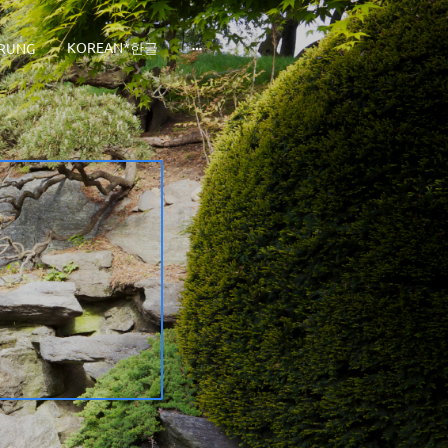
KOREAN*한글
ERUNG